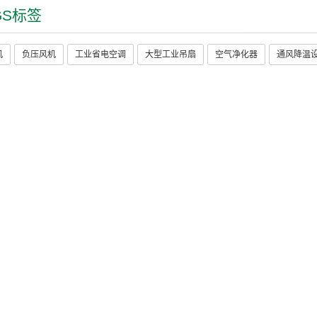
GS标签
机
负压风机
工业省电空调
大型工业吊扇
空气净化器
通风降温