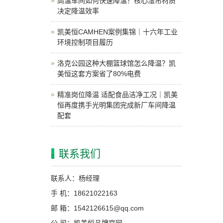
高温车间如何快速降温？核心湿帘材质
决定降温效率
凯美恒CAMHEN案例集锦｜十六年工业
环境控制项目履历
洛克公园这种大棚篮球馆怎么降温？凯
美恒这套方案省了80%电费
精准岗位降温 适配食品洁净工况｜凯美
恒再度携手光明集团完成新厂车间降温
配套
联系我们
联系人：杨经理
手 机：18621022163
邮 箱：1542126615@qq.com