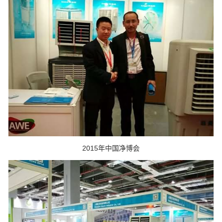
2015年中国净博会