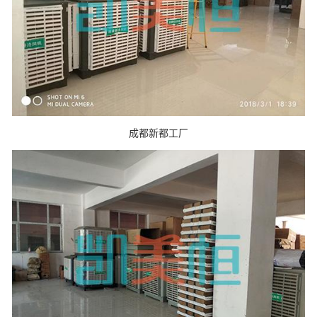
成都新都工厂