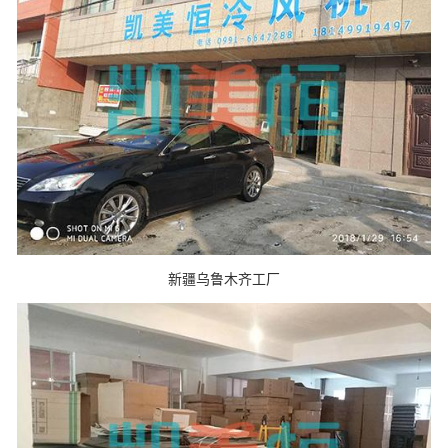
新疆乌鲁木齐工厂