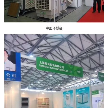
中国环博会