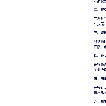
产品视
二、提
若您对
业执照
三、资
收到您
团队、
四、签
审核通
工业冷
五、培
在签订
握产品
六、进