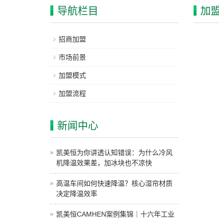
导航栏目
加
招商加盟
市场前景
加盟模式
加盟流程
新闻中心
凯美恒为你讲透认知错误：为什么冷风
机降温效果差，加冰块也不凉快
高温车间如何快速降温？核心湿帘材质
决定降温效率
凯美恒CAMHEN案例集锦｜十六年工业