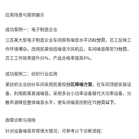
应用场景与案例展示
成功案例一：电子制造企业
江苏某大型电子制造企业车间原有噪音水平达
82分贝
，员工反映工
作环境嘈杂。改用凯美恒低噪音冷风机后，车间噪音降至
73分贝
，
员工工作效率提升
15%
，产品合格率提高
3%
。
成功案例二：纺织行业应用
某纺织企业纺纱车间采用凯美恒
分区降噪方案
，在车间顶部安装设
备，利用距离衰减噪音。采用多台小功率设备替代大功率设备，分
散声源降低整体噪音水平，使车间噪音控制在
75分贝以下
。
故障诊断与排除
针对设备噪音异常增大情况，可参考以下诊断流程：