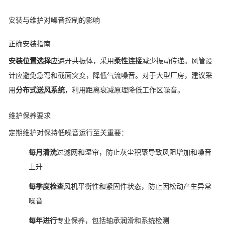
安装与维护对噪音控制的影响
正确安装指南
安装位置选择
应避开共振体，采用
柔性连接
减少振动传递。风管设
计应避免急弯和截面突变，降低气流噪音。对于大型厂房，建议采
用
分布式送风系统
，利用距离衰减原理降低工作区噪音。
维护保养要求
定期维护对保持低噪音运行至关重要：
每月清洗
过滤网和湿帘，防止灰尘积聚导致风阻增加和噪音
上升
每季度检查
风机平衡性和紧固件状态，防止因松动产生异常
噪音
每年进行
专业保养，包括轴承润滑和系统检测