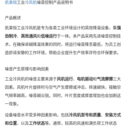
凯美恒
工业
冷风机
噪音控制产品说明书
产品概述
凯美恒工业冷风机是专为各类工业环境设计的高效降温设备，集
强
劲制冷
、
高效通风
和
低噪运行
于一体。本产品采用先进噪音控制技
术，在确保卓越降温效果的同时，将运行噪音降至最低，为员工创
造舒适安静的工作环境，帮助企业提升生产效率并符合环保要求。
噪音产生原理与影响因素
工业冷风机的噪音主要来源于
风机运行
、
电机振动
和
气流摩擦
三大
因素。风机叶片旋转时与空气产生摩擦或冲击，转速越快，接触空
气频率越高，噪音越尖锐。同时，叶片宽度或厚度增加也会加剧这
一现象。
设备噪音水平受多种因素影响，包括
冷风机型号和质量
、
安装方式
和位置
、以及
工作状态
等。通常，较高的风速和满负荷工作状态