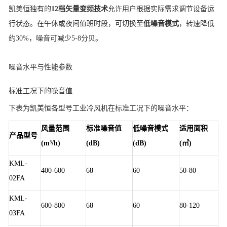
凯美恒独有的
12档矢量变频技术
允许用户根据实际需求调节设备运
行状态。在午休或夜间值班时段，可切换至
低噪音模式
，转速降低
约30%，噪音可减少5-8分贝。
噪音水平与性能参数
标准工况下的噪音值
下表为凯美恒各型号工业冷风机在标准工况下的噪音水平：
风量范围
标准噪音值
低噪音模式
适用面积
产品型号
(m³/h)
(dB)
(dB)
(㎡)
KML-
400-600
68
60
50-80
02FA
KML-
600-800
68
60
80-120
03FA