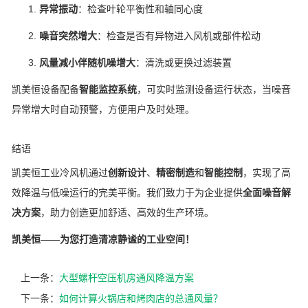
异常振动
：检查叶轮平衡性和轴同心度
噪音突然增大
：检查是否有异物进入风机或部件松动
风量减小伴随机噪增大
：清洗或更换过滤装置
凯美恒设备配备
智能监控系统
，可实时监测设备运行状态，当噪音
异常增大时自动预警，方便用户及时处理。
结语
凯美恒工业冷风机通过
创新设计
、
精密制造
和
智能控制
，实现了高
效降温与低噪运行的完美平衡。我们致力于为企业提供
全面噪音解
决方案
，助力创造更加舒适、高效的生产环境。
凯美恒——为您打造清凉静谧的工业空间！
上一条：
大型螺杆空压机房通风降温方案
下一条：
如何计算火锅店和烤肉店的总通风量？